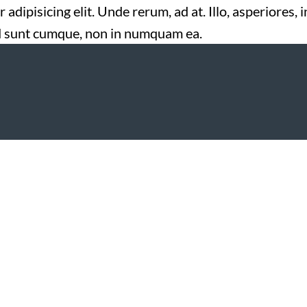
adipisicing elit. Unde rerum, ad at. Illo, asperiores
HOME
SERVICES
PRODUCTS
ad sunt cumque, non in numquam ea.