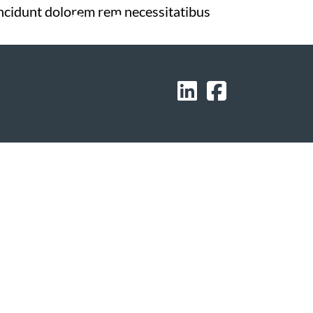
, incidunt dolorem rem necessitatibus
+45 3055 4489